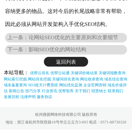
容纳更多的物品。这对今后的长尾战略非常有帮助，
因此必须从网站开发架构入手优化SEO结构。
上一条：论网站SEO优化的主要原则和次要细节
下一条：影响SEO优化的网站结构
返回列表
本站导航：
优帮云排名
优帮云站通
关键词价格估算
关键词指数查询
网站索引挖掘
网站排名挖掘
关键词排名查询
网址收录查询
域名综合查询
域名备案查询
SEO按天计费系统
网站优化监测
企业官网营销
域名价值评
估
新闻公告
技巧分享
行业资讯
优帮智库
关于我们
招贤纳士
联系我们
发展历程
法律声明
服务协议
杭州搜骐网络科技有限公司 版权所有
地址：浙江省杭州市联胜路10号华立云立方3-605 电话：0571-88730320