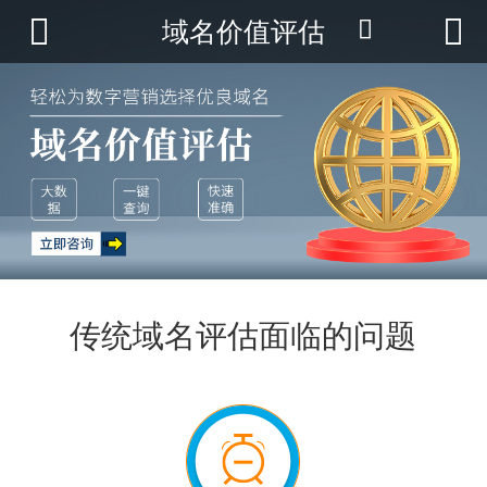



域名价值评估

首页
云产品
数据云查询
数据云监控
应用场景
优帮资讯
传统域名评估面临的问题
关于我们
用户中心