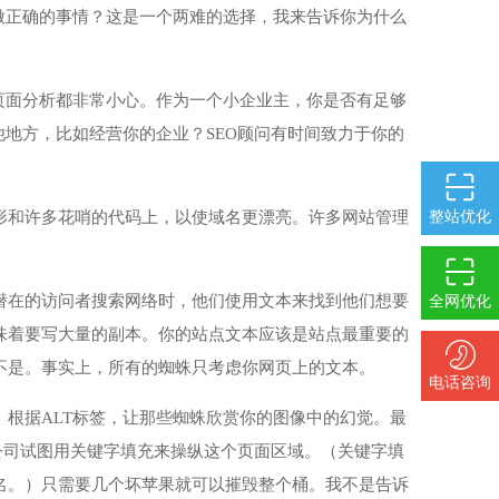
做正确的事情？这是一个两难的选择，我来告诉你为什么
页面分析都非常小心。作为一个小企业主，你是否有足够
他地方，比如经营你的企业？SEO顾问有时间致力于你的
整站优化
形和许多花哨的代码上，以使域名更漂亮。许多网站管理
潜在的访问者搜索网络时，他们使用文本来找到他们想要
全网优化
味着要写大量的副本。你的站点文本应该是站点最重要的
不是。事实上，所有的蜘蛛只考虑你网页上的文本。
电话咨询
根据ALT标签，让那些蜘蛛欣赏你的图像中的幻觉。最
O公司试图用关键字填充来操纵这个页面区域。（关键字填
名。）只需要几个坏苹果就可以摧毁整个桶。我不是告诉