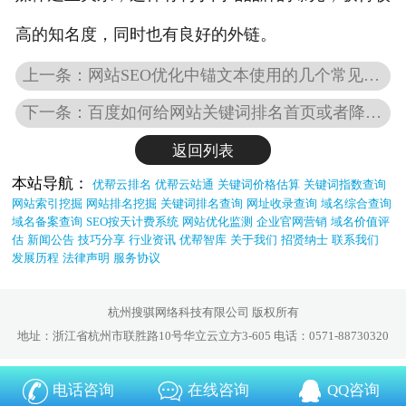
高的知名度，同时也有良好的外链。
上一条：网站SEO优化中锚文本使用的几个常见问题
下一条：百度如何给网站关键词排名首页或者降权？
返回列表
本站导航：
优帮云排名
优帮云站通
关键词价格估算
关键词指数查询
网站索引挖掘
网站排名挖掘
关键词排名查询
网址收录查询
域名综合查询
域名备案查询
SEO按天计费系统
网站优化监测
企业官网营销
域名价值评
估
新闻公告
技巧分享
行业资讯
优帮智库
关于我们
招贤纳士
联系我们
发展历程
法律声明
服务协议
杭州搜骐网络科技有限公司 版权所有
地址：浙江省杭州市联胜路10号华立云立方3-605 电话：0571-88730320
电话咨询
在线咨询
QQ咨询